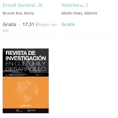
Estudi General, 26
Wale’keru, 2
Brunet Ros, Núria
Abello Vives, Alberto
Gratis
-
17.31
€
Gratis
Precio sin
IVA
Este
producto
tiene
múltiples
variantes.
Las
opciones
se
pueden
elegir
en
la
página
de