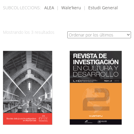
SUBCOL·LECCIONS:
ALEA
|
Wale'keru
|
Estudi General
Ordenado
Mostrando los 3 resultados
por
los
últimos