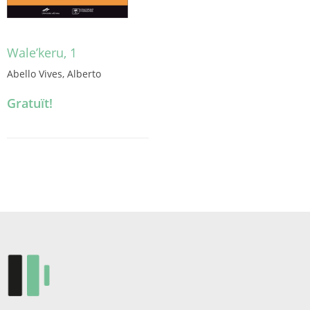
pàgina
del
producte
Wale’keru, 1
Abello Vives, Alberto
Gratuït!