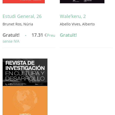
Estudi General, 26
Wale’keru, 2
Brunet Ros, Núria
Abello Vives, Alberto
Gratuït!
-
17.31
€
Gratuït!
Preu
sense IVA
Aquest
producte
té
diverses
variants.
Les
opcions
es
poden
triar
a
la