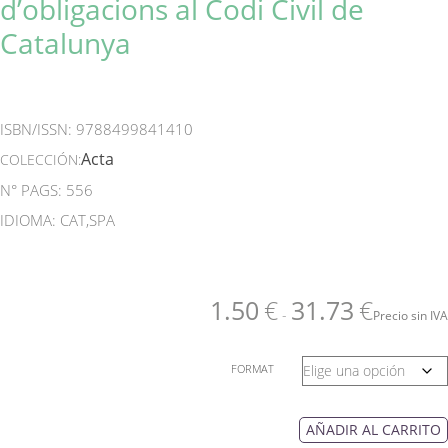
d’obligacions al Codi Civil de
Catalunya
ISBN/ISSN:
9788499841410
Acta
COLECCIÓN:
N° PAGS: 556
IDIOMA: CAT,SPA
1.50
€
31.73
€
-
Precio sin IVA
FORMAT
AÑADIR AL CARRITO