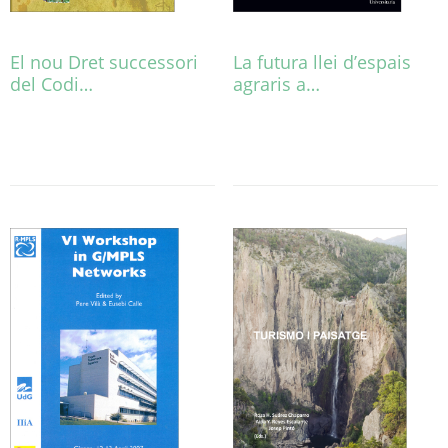
El nou Dret successori
La futura llei d’espais
del Codi…
agraris a…
Este
producto
tiene
múltiples
variantes.
Las
opciones
se
pueden
elegir
en
la
página
de
producto