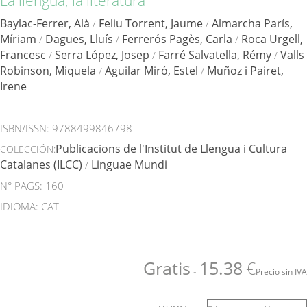
La llengua, la literatura
Baylac-Ferrer, Alà
Feliu Torrent, Jaume
Almarcha París,
/
/
Míriam
Dagues, Lluís
Ferrerós Pagès, Carla
Roca Urgell,
/
/
/
Francesc
Serra López, Josep
Farré Salvatella, Rémy
Valls
/
/
/
Robinson, Miquela
Aguilar Miró, Estel
Muñoz i Pairet,
/
/
Irene
ISBN/ISSN:
9788499846798
Publicacions de l'Institut de Llengua i Cultura
COLECCIÓN:
Catalanes (ILCC)
Linguae Mundi
/
N° PAGS: 160
IDIOMA: CAT
Gratis
15.38
€
-
Precio sin IVA