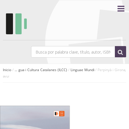
Inicio
/
... gua i Cultura Catalanes (ILCC)
/
Linguae Mundi
/ Perpinyà i Girona,
avui