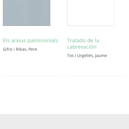
Els arxius patrimonials
Tratado de la
cabrevación
Gifre i Ribas, Pere
Este
Tos i Urgellés, Jaume
producto
Este
tiene
producto
múltiples
tiene
variantes.
múltiples
Las
variantes.
opciones
Las
se
opciones
pueden
se
elegir
pueden
en
elegir
la
en