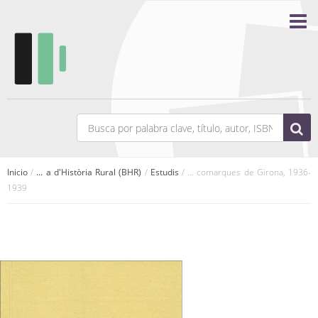
Inicio
/
... a d'Història Rural (BHR)
/
Estudis
/ ... comarques de Girona, 1936-
1939