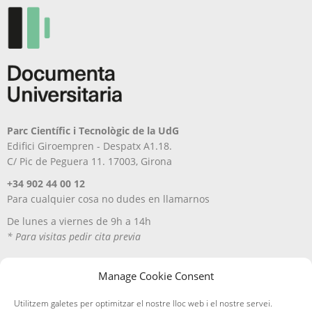
página
la
de
página
producto
de
producto
Parc Científic i Tecnològic de la UdG
Edifici Giroempren - Despatx A1.18.
C/ Pic de Peguera 11. 17003, Girona
+34 902 44 00 12
Para cualquier cosa no dudes en llamarnos
De lunes a viernes de 9h a 14h
* Para visitas pedir cita previa
Manage Cookie Consent
Utilitzem galetes per optimitzar el nostre lloc web i el nostre servei.