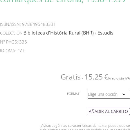
ISBN/ISSN:
9788495483331
Biblioteca d'Història Rural (BHR)
Estudis
COLECCIÓN:
/
N° PAGS: 336
IDIOMA: CAT
Gratis
15.25
€
-
Precio sin IVA
FORMAT
AÑADIR AL CARRITO
Aviso: según las características del texto, puede que se
pida registro previo y cerrar un pedido con importe de 0