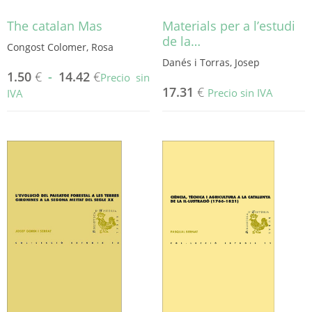
producto
producto
The catalan Mas
Materials per a l’estudi
de la…
Congost Colomer, Rosa
Danés i Torras, Josep
1.50
€
-
14.42
€
Precio sin
17.31
€
Precio sin IVA
IVA
Este
producto
tiene
múltiples
variantes.
Las
opciones
se
pueden
elegir
en
la
página