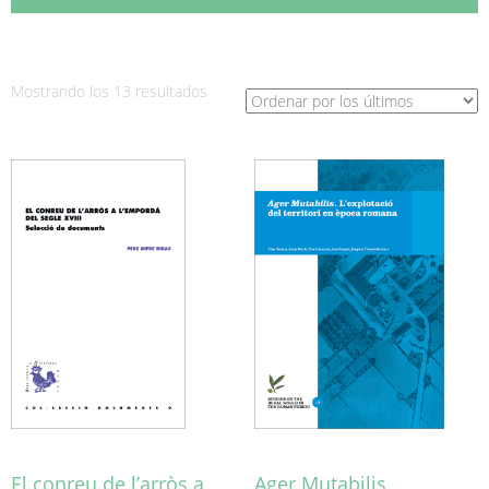
Ordenado
Mostrando los 13 resultados
por
los
últimos
El conreu de l’arròs a
Ager Mutabilis