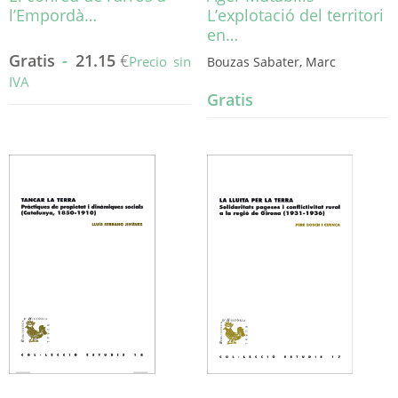
l’Empordà…
L’explotació del territori
en…
Gratis
-
21.15
€
Precio sin
Bouzas Sabater, Marc
IVA
Gratis
Este
producto
tiene
múltiples
variantes.
Las
opciones
se
pueden
elegir
en
la
página
de
producto