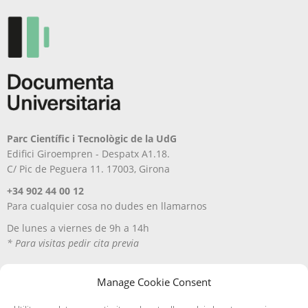
se
pueden
elegir
en
la
página
de
producto
Parc Científic i Tecnològic de la UdG
Edifici Giroempren - Despatx A1.18.
C/ Pic de Peguera 11. 17003, Girona
+34 902 44 00 12
Para cualquier cosa no dudes en llamarnos
De lunes a viernes de 9h a 14h
* Para visitas pedir cita previa
Manage Cookie Consent