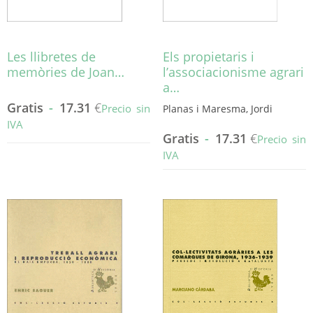
página
página
de
de
producto
producto
Les llibretes de
Els propietaris i
memòries de Joan…
l’associacionisme agrari
a…
Gratis
-
17.31
€
Precio sin
Planas i Maresma, Jordi
IVA
Gratis
-
17.31
€
Precio sin
Este
IVA
producto
tiene
Este
múltiples
producto
variantes.
tiene
Las
múltiples
opciones
variantes.
se
Las
pueden
opciones
elegir
se
en
pueden