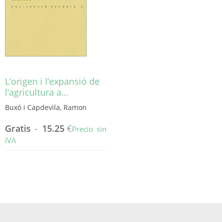
pueden
elegir
elegir
en
en
la
la
página
página
de
de
producto
producto
L’origen i l’expansió de
l’agricultura a…
Buxó i Capdevila, Ramon
Gratis
-
15.25
€
Precio sin
IVA
Este
producto
tiene
múltiples
variantes.
Las
opciones