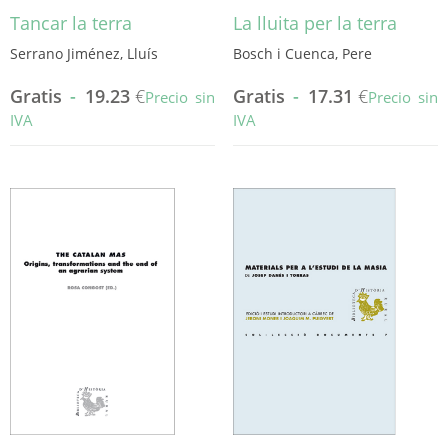
Tancar la terra
La lluita per la terra
Serrano Jiménez, Lluís
Bosch i Cuenca, Pere
Gratis
-
19.23
€
Gratis
-
17.31
€
Precio sin
Precio sin
IVA
IVA
Este
Este
producto
producto
tiene
tiene
múltiples
múltiples
variantes.
variantes.
Las
Las
opciones
opciones
se
se
pueden
pueden
elegir
elegir
en
en
la
la
página
página
de
de