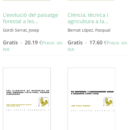
de
producto
L’evolució del paisatge
Ciència, tècnica i
forestal a les…
agricultura a la…
Gordi Serrat, Josep
Bernat López, Pasqual
Gratis
-
20.19
€
Gratis
-
17.60
€
Precio sin
Precio sin
IVA
IVA
Este
Este
producto
producto
tiene
tiene
múltiples
múltiples
variantes.
variantes.
Las
Las
opciones
opciones
se
se
pueden
pueden
elegir
elegir
en
en
la
la