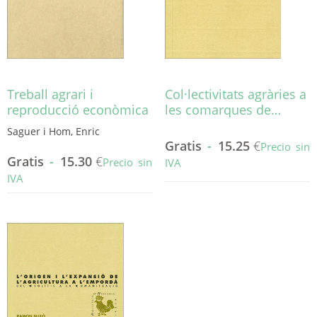
la
elegir
página
en
de
la
producto
página
de
producto
Treball agrari i
Col·lectivitats agràries a
reproducció econòmica
les comarques de…
Saguer i Hom, Enric
Gratis
-
15.25
€
Precio sin
Gratis
-
15.30
€
Precio sin
IVA
IVA
Este
Este
producto
producto
tiene
tiene
múltiples
múltiples
variantes.
variantes.
Las
Las
opciones
opciones
se
se
pueden