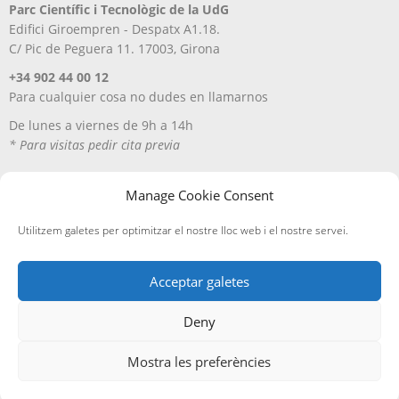
Parc Científic i Tecnològic de la UdG
Edifici Giroempren - Despatx A1.18.
C/ Pic de Peguera 11. 17003, Girona
+34 902 44 00 12
Para cualquier cosa no dudes en llamarnos
De lunes a viernes de 9h a 14h
* Para visitas pedir cita previa
Manage Cookie Consent
Utilitzem galetes per optimitzar el nostre lloc web i el nostre servei.
Acceptar galetes
Deny
Aviso Legal
Política de privacitat
Política de cookies
Entregas y devoluciones
Mostra les preferències
Edicions A Petició, SL
· ©
2026