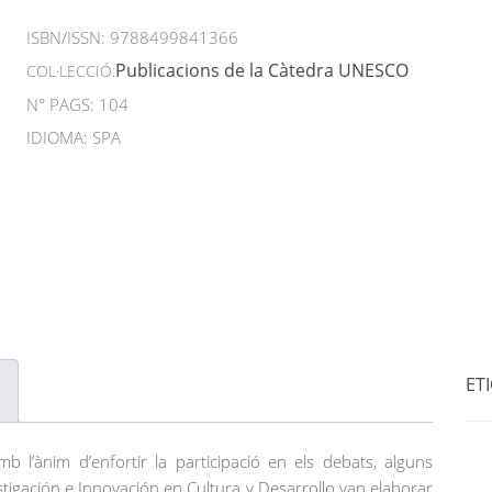
ISBN/ISSN:
9788499841366
Publicacions de la Càtedra UNESCO
COL·LECCIÓ:
N° PAGS: 104
IDIOMA: SPA
ET
l’ànim d’enfortir la participació en els debats, alguns
tigación e Innovación en Cultura y Desarrollo van elaborar