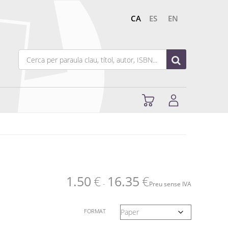
CA
ES
EN
1.50
€
16.35
€
-
Preu sense IVA
FORMAT