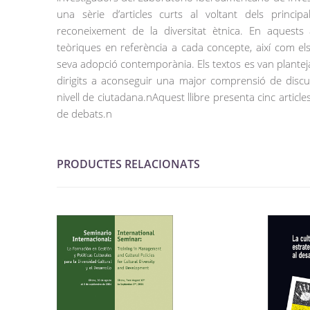
una sèrie d’articles curts al voltant dels princip
reconeixement de la diversitat ètnica. En aquests ar
teòriques en referència a cada concepte, així com els
seva adopció contemporània. Els textos es van plantejar
dirigits a aconseguir una major comprensió de discu
nivell de ciutadana.nAquest llibre presenta cinc article
de debats.n
PRODUCTES RELACIONATS