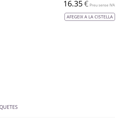
16.35
€
Preu sense IVA
AFEGEIX A LA CISTELLA
IQUETES