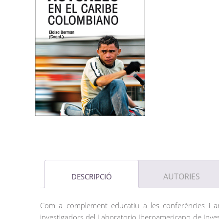
AUTORIES
DESCRIPCIÓ
Com a complement educatiu a les conferències i amb 
investigadors del Laboratorio Iberoamericano de Inves