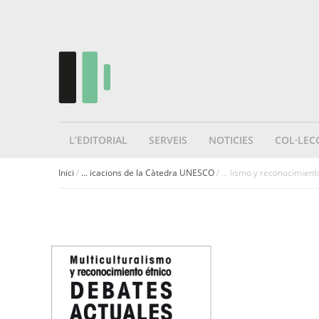
L’EDITORIAL
SERVEIS
NOTICIES
COL·LEC
Inici
/
... icacions de la Càtedra UNESCO
/ ... lismo y reconocimient