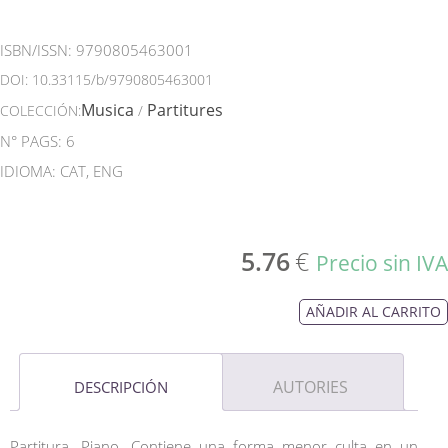
ISBN/ISSN:
9790805463001
DOI:
10.33115/b/9790805463001
Musica
Partitures
COLECCIÓN:
/
N° PAGS: 6
IDIOMA: CAT, ENG
5.76
€
Precio sin IVA
AÑADIR AL CARRITO
AUTORIES
DESCRIPCIÓN
Partitura. Piano. Contiene una forma menor culta en un