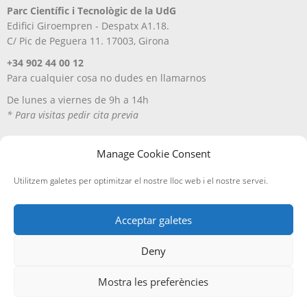
Parc Científic i Tecnològic de la UdG
Edifici Giroempren - Despatx A1.18.
C/ Pic de Peguera 11. 17003, Girona
+34 902 44 00 12
Para cualquier cosa no dudes en llamarnos
De lunes a viernes de 9h a 14h
* Para visitas pedir cita previa
Manage Cookie Consent
Utilitzem galetes per optimitzar el nostre lloc web i el nostre servei.
Acceptar galetes
Deny
Aviso Legal
Política de privacitat
Política de cookies
Entregas y devoluciones
Mostra les preferències
Edicions A Petició, SL
· ©
2026