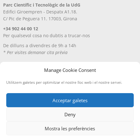
Parc Científic i Tecnològic de la UdG
Edifici Giroempren - Despatx A1.18.
C/ Pic de Peguera 11. 17003, Girona
+34 902 44 00 12
Per qualsevol cosa no dubtis a trucar-nos
De dilluns a divendres de 9h a 14h
* Per visites demanar cita prèvia
Manage Cookie Consent
Utilitzem galetes per optimitzar el nostre lloc web i el nostre servei.
Acceptar galetes
Deny
Avís Legal
Política de privacitat
Política de cookies
Entregues i devolucions
Mostra les preferències
Edicions A Petició, SL
· ©
2026