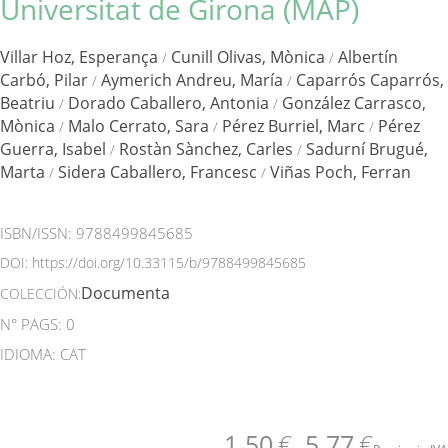
Universitat de Girona (MAP)
Villar Hoz, Esperança
Cunill Olivas, Mònica
Albertín
/
/
Carbó, Pilar
Aymerich Andreu, María
Caparrós Caparrós,
/
/
Beatriu
Dorado Caballero, Antonia
González Carrasco,
/
/
Mònica
Malo Cerrato, Sara
Pérez Burriel, Marc
Pérez
/
/
/
Guerra, Isabel
Rostàn Sànchez, Carles
Sadurní Brugué,
/
/
Marta
Sidera Caballero, Francesc
Viñas Poch, Ferran
/
/
ISBN/ISSN:
9788499845685
DOI:
https://doi.org/10.33115/b/9788499845685
Documenta
COLECCIÓN:
N° PAGS: 0
IDIOMA: CAT
1.50
€
5.77
€