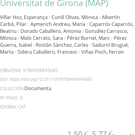
Universitat de Girona (MAP)
Villar Hoz, Esperança
Cunill Olivas, Mònica
Albertín
/
/
Carbó, Pilar
Aymerich Andreu, María
Caparrós Caparrós,
/
/
Beatriu
Dorado Caballero, Antonia
González Carrasco,
/
/
Mònica
Malo Cerrato, Sara
Pérez Burriel, Marc
Pérez
/
/
/
Guerra, Isabel
Rostàn Sànchez, Carles
Sadurní Brugué,
/
/
Marta
Sidera Caballero, Francesc
Viñas Poch, Ferran
/
/
ISBN/ISSN:
9788499845685
DOI:
https://doi.org/10.33115/b/9788499845685
Documenta
COLECCIÓN:
N° PAGS: 0
IDIOMA: CAT
1.50
€
5.77
€