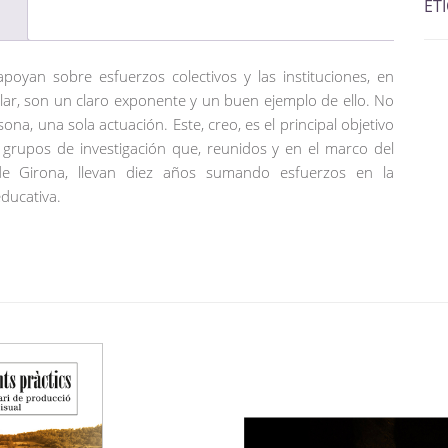
ET
oyan sobre esfuerzos colectivos y las instituciones, en
icular, son un claro exponente y un buen ejemplo de ello. No
na, una sola actuación. Este, creo, es el principal objetivo
 y grupos de investigación que, reunidos y en el marco del
 de Girona, llevan diez años sumando esfuerzos en la
ducativa.