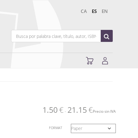
CA
ES
EN
1.50
€
21.15
€
-
Precio sin IVA
FORMAT