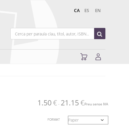
CA
ES
EN
1.50
€
21.15
€
-
Preu sense IVA
FORMAT