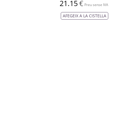
21.15
€
Preu sense IVA
AFEGEIX A LA CISTELLA