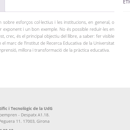
ET
 sobre esforços col·lectius i les institucions, en general, o
clar exponent i un bon exemple. No és possible reduir-les en
crec, és el principal objectiu del llibre, a saber: fer visible
 el marc de l’Institut de Recerca Educativa de la Universitat
ensió, millora i transformació de la pràctica educativa.
tífic i Tecnològic de la UdG
iroempren - Despatx A1.18.
 Peguera 11. 17003, Girona