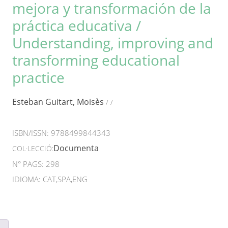
mejora y transformación de la
práctica educativa /
Understanding, improving and
transforming educational
practice
Esteban Guitart, Moisès
/
/
ISBN/ISSN:
9788499844343
Documenta
COL·LECCIÓ:
N° PAGS: 298
IDIOMA: CAT,SPA,ENG