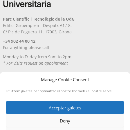
Parc Científic i Tecnològic de la UdG
Edifici Giroempren - Despatx A1.18.
C/ Pic de Peguera 11. 17003, Girona
+34 902 44 00 12
For anything please call
Monday to Friday from 9am to 2pm
* For visits request an appointment
Manage Cookie Consent
Utilitzem galetes per optimitzar el nostre lloc web i el nostre servei.
Acceptar galetes
Deny
Avís Legal
Política de privacitat
Política de cookies
Entregues i devolucions