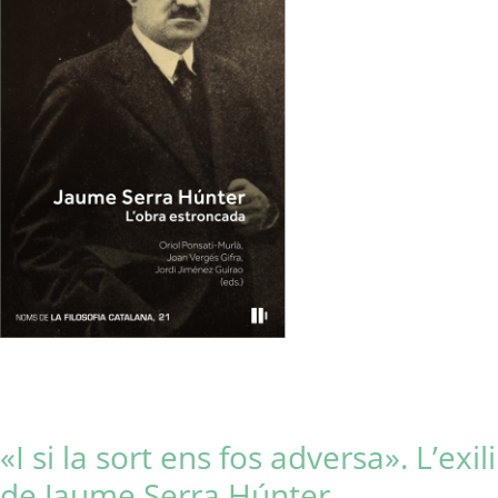
«I si la sort ens fos adversa». L’exili
de Jaume Serra Húnter