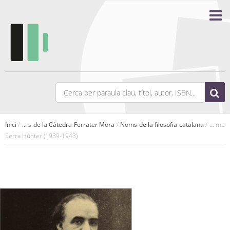
Inici
/
... s de la Càtedra Ferrater Mora
/
Noms de la filosofia catalana
/ ... me
Serra Húnter (1939‑1943)