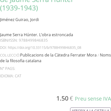
(1939‑1943)
Jiménez Guirao, Jordi
Jaume Serra Húnter. L’obra estroncada
ISBN/ISSN:
9788499846835
DOI:
https://doi.org/10.33115/b/9788499846835_08
Publicacions de la Càtedra Ferrater Mora
Noms
COL·LECCIÓ:
/
de la filosofia catalana
N° PAGS:
IDIOMA: CAT
1.50
€
Preu sense IVA
AFEGEIX A LA CISTELLA