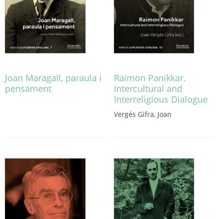
Joan Maragall, paraula i
Raimon Panikkar.
pensament
Intercultural and
Interreligious Dialogue
Aquest
producte
Vergés Gifra, Joan
té
Aquest
diverses
producte
variants.
té
Les
diverses
opcions
variants.
es
Les
poden
opcions
triar
es
a
poden