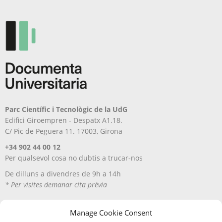
a
a
la
la
pàgina
pàgina
del
del
producte
producte
Parc Científic i Tecnològic de la UdG
Edifici Giroempren - Despatx A1.18.
C/ Pic de Peguera 11. 17003, Girona
+34 902 44 00 12
Per qualsevol cosa no dubtis a trucar-nos
De dilluns a divendres de 9h a 14h
* Per visites demanar cita prèvia
Manage Cookie Consent