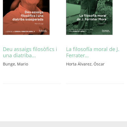
la
triar
pàgina
a
del
la
producte
pàgina
del
producte
Deu assaigs filosòfics i
La filosofía moral de J.
una diatriba…
Ferrater…
Bunge, Mario
Horta Álvarez, Óscar
Aquest
Aquest
producte
producte
té
té
diverses
diverses
variants.
variants.
Les
Les
opcions
opcions
es
es
poden
poden
triar
triar