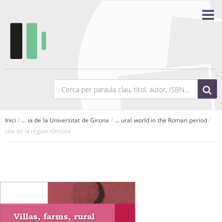
Inici
/
... ia de la Universitat de Girona
/
... ural world in the Roman period
/ ...
vée de la région nîmoise