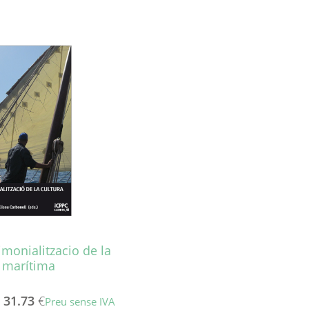
imonialitzacio de la
a marítima
-
31.73
€
Preu sense IVA