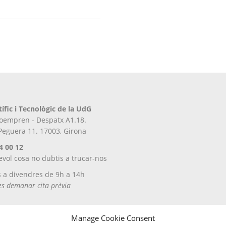
tífic i Tecnològic de la UdG
iroempren - Despatx A1.18.
 Peguera 11. 17003, Girona
4 00 12
evol cosa no dubtis a trucar-nos
s a divendres de 9h a 14h
tes demanar cita prèvia
Manage Cookie Consent