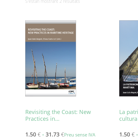
Ordenat
S'estan mostrant 2 resultats
per
més
recent
Revisiting the Coast: New
La patr
Practices in…
cultur
1.50
€
-
31.73
€
1.50
€
Preu sense IVA