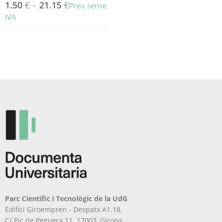
1.50
€
-
21.15
€
Preu sense
IVA
Aquest
producte
té
diverses
variants.
Les
opcions
es
poden
triar
a
la
pàgina
del
producte
Parc Científic i Tecnològic de la UdG
Edifici Giroempren - Despatx A1.18.
C/ Pic de Peguera 11. 17003, Girona