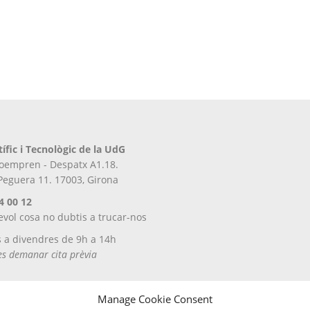
tífic i Tecnològic de la UdG
iroempren - Despatx A1.18.
 Peguera 11. 17003, Girona
4 00 12
evol cosa no dubtis a trucar-nos
s a divendres de 9h a 14h
tes demanar cita prèvia
Manage Cookie Consent