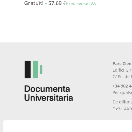
Gratuït!
-
57.69
€
Preu sense IVA
Aquest
producte
té
diverses
variants.
Les
opcions
es
Parc Cien
poden
Edifici G
triar
C/ Pic de
a
la
+34 902 4
pàgina
Per quals
del
De dillun
producte
* Per visi