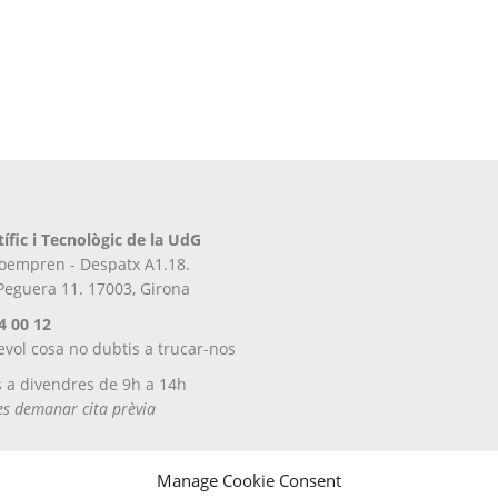
tífic i Tecnològic de la UdG
iroempren - Despatx A1.18.
 Peguera 11. 17003, Girona
4 00 12
evol cosa no dubtis a trucar-nos
s a divendres de 9h a 14h
tes demanar cita prèvia
Manage Cookie Consent