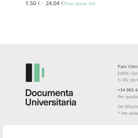
1.50
€
-
24.04
€
Preu sense IVA
Aquest
producte
té
diverses
variants.
Les
opcions
es
Parc Cien
poden
Edifici G
triar
C/ Pic de
a
la
+34 902 4
pàgina
Per quals
del
De dillun
producte
* Per visi