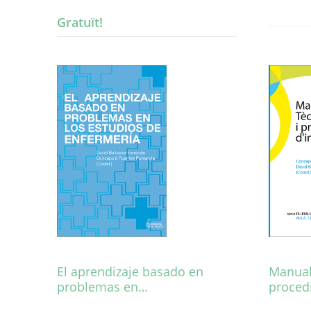
Aquest
Gratuït!
producte
té
diverses
variants.
Les
opcions
es
poden
triar
a
la
pàgina
del
producte
El aprendizaje basado en
Manual
problemas en…
proced