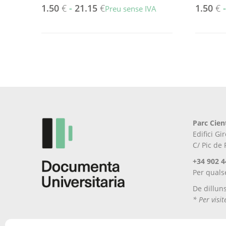
1.50
€
-
21.15
€
1.50
€
Preu sense IVA
Aquest
Aquest
producte
producte
té
té
diverses
diverses
variants.
variants.
Les
Les
opcions
opcions
es
es
poden
poden
Parc Cien
triar
triar
Edifici G
a
a
C/ Pic de
la
la
pàgina
pàgina
+34 902 4
del
del
Per quals
producte
producte
De dillun
* Per visi