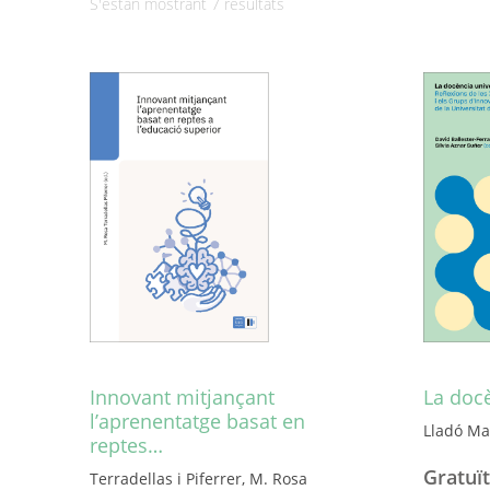
Ordenat
S'estan mostrant 7 resultats
per
més
recent
Innovant mitjançant
La docè
l’aprenentatge basat en
Lladó Mar
reptes…
Gratuït
Terradellas i Piferrer, M. Rosa