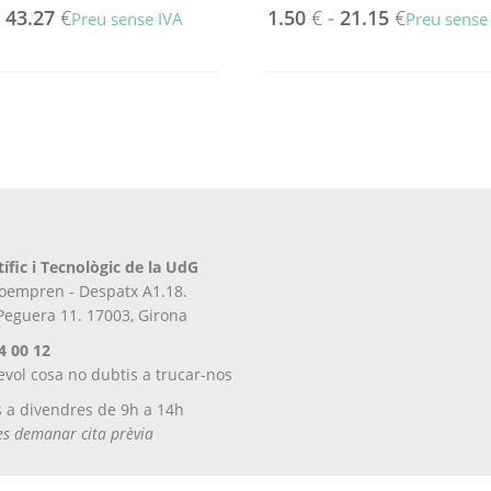
-
43.27
€
1.50
€
-
21.15
€
Preu sense IVA
Preu sense
Aquest
producte
té
diverses
variants.
Les
opcions
es
poden
tífic i Tecnològic de la UdG
triar
iroempren - Despatx A1.18.
a
 Peguera 11. 17003, Girona
la
pàgina
4 00 12
del
evol cosa no dubtis a trucar-nos
producte
s a divendres de 9h a 14h
tes demanar cita prèvia