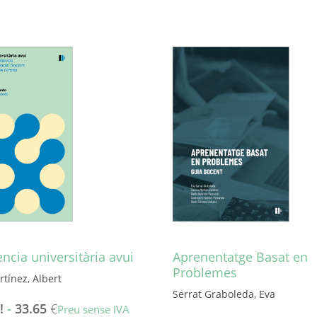
ncia universitària avui
Aprenentatge Basat en
Problemes
tínez, Albert
Serrat Graboleda, Eva
!
-
33.65
€
Preu sense IVA