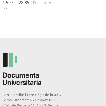
1.50
€
-
28.85
€
Preu sense
IVA
Aquest
producte
té
diverses
variants.
Les
opcions
es
poden
triar
a
la
pàgina
del
producte
Parc Científic i Tecnològic de la UdG
Edifici Giroempren - Despatx A1.18.
C/ Pic de Peguera 11. 17003, Girona