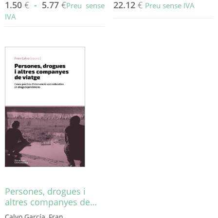
1.50
€
-
5.77
€
22.12
€
Preu sense
Preu sense IVA
IVA
Aquest
producte
té
diverses
variants.
Les
opcions
es
poden
triar
a
la
pàgina
del
producte
Persones, drogues i
altres companyes de…
Calvo García, Fran