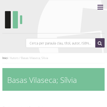
Inici
/ Autors / Basas Vilaseca; Sílvia
Basas Vilaseca; Sílvia