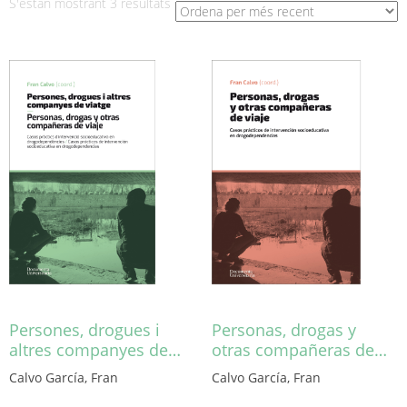
Ordenat
S'estan mostrant 3 resultats
per
més
recent
Persones, drogues i
Personas, drogas y
altres companyes de…
otras compañeras de…
Calvo García, Fran
Calvo García, Fran