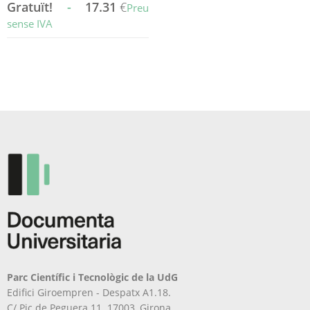
Gratuït!
-
17.31
€
Preu
sense IVA
Aquest
producte
té
diverses
variants.
Les
opcions
es
poden
triar
a
la
pàgina
del
producte
Parc Científic i Tecnològic de la UdG
Edifici Giroempren - Despatx A1.18.
C/ Pic de Peguera 11. 17003, Girona