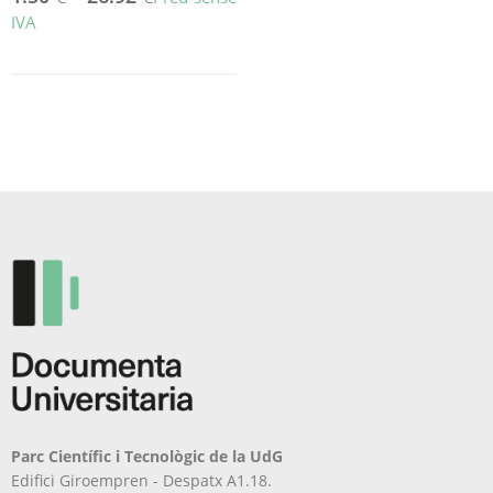
IVA
Aquest
producte
té
diverses
variants.
Les
opcions
es
poden
triar
a
la
pàgina
del
producte
Parc Científic i Tecnològic de la UdG
Edifici Giroempren - Despatx A1.18.