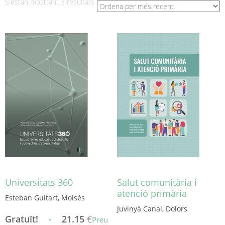
Ordenat
S'estan mostrant 3 resultats
per
més
recent
Universitats 360
Salut comunitària i
atenció primària
Esteban Guitart, Moisés
Juvinyà Canal, Dolors
Gratuït!
-
21.15
€
Preu