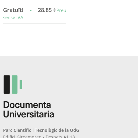
Gratuït!
-
28.85
€
Preu
sense IVA
Aquest
producte
té
diverses
variants.
Les
opcions
es
poden
triar
a
la
pàgina
del
producte
Parc Científic i Tecnològic de la UdG
Edifici Giroempren - Despatx A1.18.