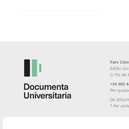
Parc Cien
Edifici G
C/ Pic de
+34 902 4
Per quals
De dillun
* Per visi