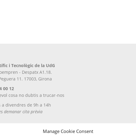
tífic i Tecnològic de la UdG
iroempren - Despatx A1.18.
 Peguera 11. 17003, Girona
4 00 12
evol cosa no dubtis a trucar-nos
s a divendres de 9h a 14h
tes demanar cita prèvia
Manage Cookie Consent