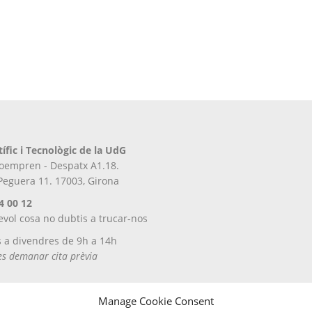
tífic i Tecnològic de la UdG
iroempren - Despatx A1.18.
 Peguera 11. 17003, Girona
4 00 12
evol cosa no dubtis a trucar-nos
s a divendres de 9h a 14h
tes demanar cita prèvia
Manage Cookie Consent