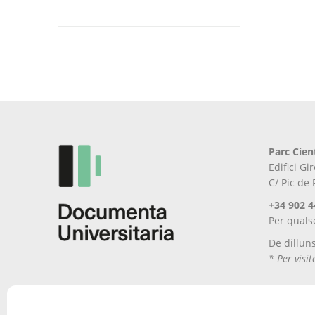
Parc Cien
Edifici G
C/ Pic de
+34 902 4
Per quals
De dillun
* Per visi