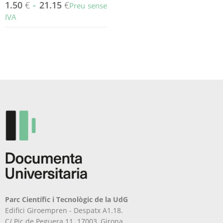
1.50
€
-
21.15
€
Preu sense
IVA
Aquest
producte
té
diverses
variants.
Les
opcions
es
poden
triar
a
la
pàgina
del
producte
Parc Científic i Tecnològic de la UdG
Edifici Giroempren - Despatx A1.18.
C/ Pic de Peguera 11. 17003, Girona