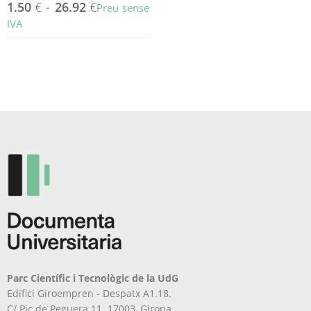
1.50
€
-
26.92
€
Preu sense
IVA
Parc Científic i Tecnològic de la UdG
Edifici Giroempren - Despatx A1.18.
C/ Pic de Peguera 11. 17003, Girona