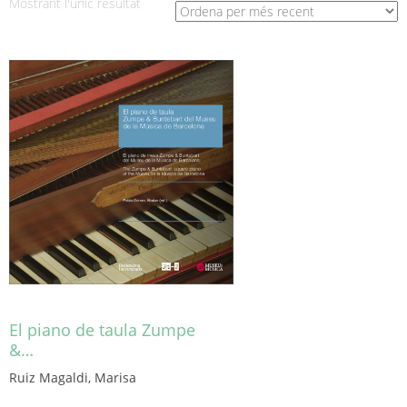
Mostrant l'únic resultat
El piano de taula Zumpe
&…
Ruiz Magaldi, Marisa