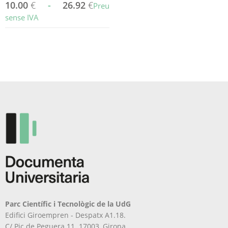
10.00
€
-
26.92
€
Preu
sense IVA
Aquest
producte
té
diverses
variants.
Les
opcions
es
poden
triar
a
la
pàgina
del
producte
Parc Científic i Tecnològic de la UdG
Edifici Giroempren - Despatx A1.18.
C/ Pic de Peguera 11. 17003, Girona