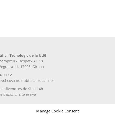
tífic i Tecnològic de la UdG
iroempren - Despatx A1.18.
 Peguera 11. 17003, Girona
4 00 12
evol cosa no dubtis a trucar-nos
s a divendres de 9h a 14h
tes demanar cita prèvia
Manage Cookie Consent