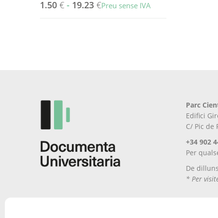
1.50
€
-
19.23
€
Preu sense IVA
Aquest
producte
té
diverses
variants.
Les
opcions
es
Parc Cien
poden
Edifici G
triar
C/ Pic de
a
la
+34 902 4
pàgina
Per quals
del
De dillun
producte
* Per visi