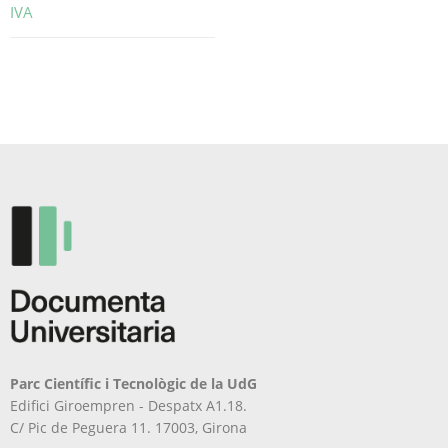
IVA
Aquest
producte
té
diverses
variants.
Les
opcions
es
poden
triar
a
la
pàgina
del
producte
Parc Científic i Tecnològic de la UdG
Edifici Giroempren - Despatx A1.18.
C/ Pic de Peguera 11. 17003, Girona