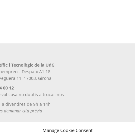
tífic i Tecnològic de la UdG
iroempren - Despatx A1.18.
 Peguera 11. 17003, Girona
4 00 12
evol cosa no dubtis a trucar-nos
s a divendres de 9h a 14h
tes demanar cita prèvia
Manage Cookie Consent