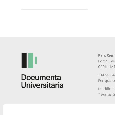
Parc Cien
Edifici G
C/ Pic de
+34 902 4
Per quals
De dillun
* Per visi