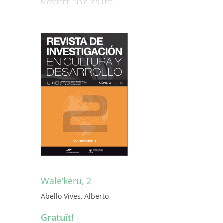
Mostrant l'únic resultat
Wale’keru, 2
Abello Vives, Alberto
Gratuït!