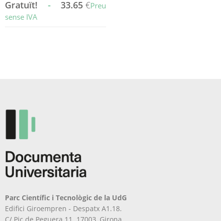
Gratuït!
-
33.65
€
Preu
sense IVA
Aquest
producte
té
diverses
variants.
Les
opcions
es
poden
triar
a
la
pàgina
del
producte
Parc Científic i Tecnològic de la UdG
Edifici Giroempren - Despatx A1.18.
C/ Pic de Peguera 11. 17003, Girona