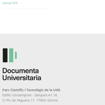
sense IVA
Aquest
producte
té
diverses
variants.
Les
opcions
es
poden
triar
a
la
pàgina
del
producte
Parc Científic i Tecnològic de la UdG
Edifici Giroempren - Despatx A1.18.
C/ Pic de Peguera 11. 17003, Girona