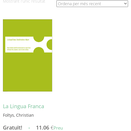
Mostrant l'únic resultat
La Lingua Franca
Foltys, Christian
Gratuït!
-
11.06
€
Preu