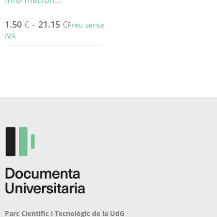
1.50
€
-
21.15
€
Preu sense
IVA
Aquest
producte
té
diverses
variants.
Les
opcions
es
poden
triar
a
la
pàgina
del
producte
Parc Científic i Tecnològic de la UdG