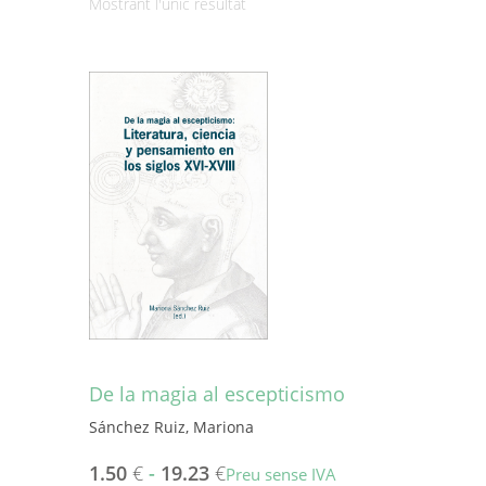
Mostrant l'únic resultat
De la magia al escepticismo
Sánchez Ruiz, Mariona
1.50
€
-
19.23
€
Preu sense IVA