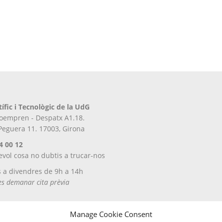
tífic i Tecnològic de la UdG
iroempren - Despatx A1.18.
 Peguera 11. 17003, Girona
4 00 12
evol cosa no dubtis a trucar-nos
s a divendres de 9h a 14h
tes demanar cita prèvia
Manage Cookie Consent