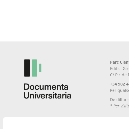
Aquest
producte
té
diverses
variants.
Les
opcions
es
poden
Parc Cien
triar
Edifici G
a
C/ Pic de
la
pàgina
+34 902 4
del
Per quals
producte
De dillun
* Per visi