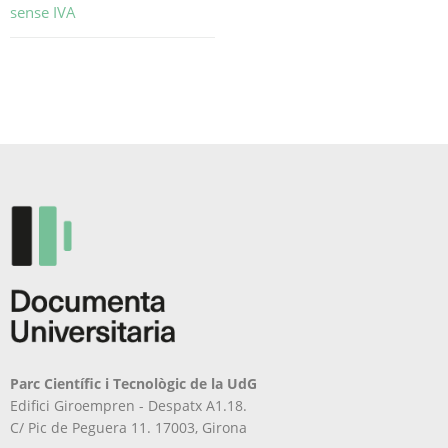
sense IVA
Aquest
producte
té
diverses
variants.
Les
opcions
es
poden
triar
a
la
pàgina
del
producte
Parc Científic i Tecnològic de la UdG
Edifici Giroempren - Despatx A1.18.
C/ Pic de Peguera 11. 17003, Girona