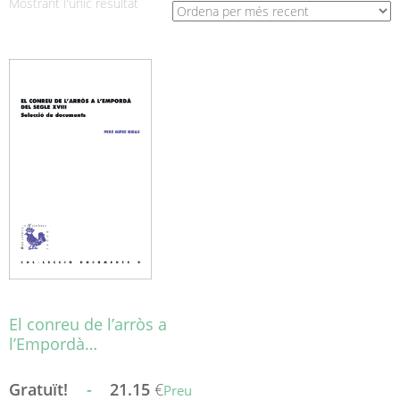
Mostrant l'únic resultat
El conreu de l’arròs a
l’Empordà…
Gratuït!
-
21.15
€
Preu