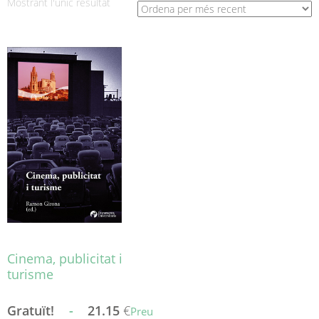
Mostrant l'únic resultat
Cinema, publicitat i
turisme
Gratuït!
-
21.15
€
Preu