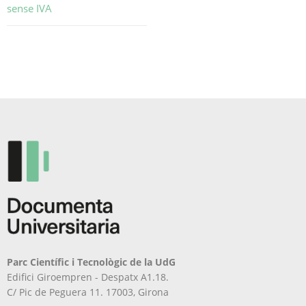
sense IVA
Aquest
producte
té
diverses
variants.
Les
opcions
es
poden
triar
a
la
pàgina
del
producte
Parc Científic i Tecnològic de la UdG
Edifici Giroempren - Despatx A1.18.
C/ Pic de Peguera 11. 17003, Girona