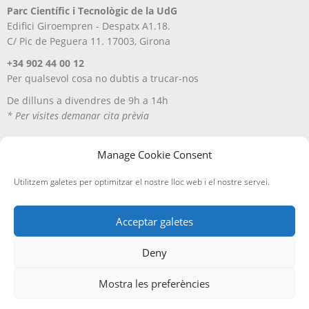
Parc Científic i Tecnològic de la UdG
Edifici Giroempren - Despatx A1.18.
C/ Pic de Peguera 11. 17003, Girona
+34 902 44 00 12
Per qualsevol cosa no dubtis a trucar-nos
De dilluns a divendres de 9h a 14h
* Per visites demanar cita prèvia
Manage Cookie Consent
Utilitzem galetes per optimitzar el nostre lloc web i el nostre servei.
Acceptar galetes
Deny
Avís Legal
Política de privacitat
Política de cookies
Entregues i devolucions
Mostra les preferències
Edicions A Petició, SL
· ©
2026