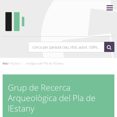
Inici
/ Autors / ... eològica del Pla de lEstany
Grup de Recerca
Arqueològica del Pla de
lEstany