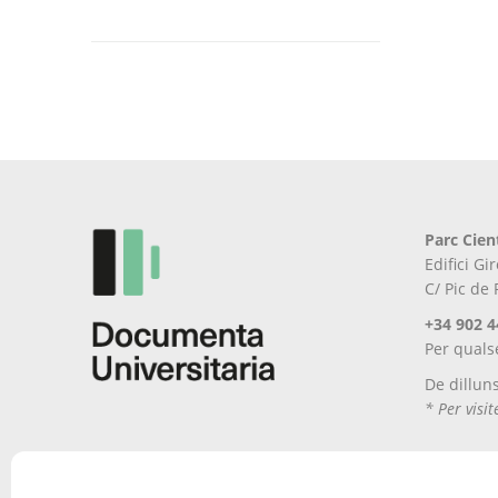
Aquest
producte
té
diverses
variants.
Les
opcions
es
poden
Parc Cien
triar
Edifici G
a
C/ Pic de
la
pàgina
+34 902 4
del
Per quals
producte
De dillun
* Per visi