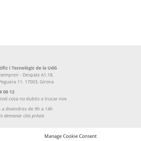
tífic i Tecnològic de la UdG
iroempren - Despatx A1.18.
 Peguera 11. 17003, Girona
4 00 12
evol cosa no dubtis a trucar-nos
s a divendres de 9h a 14h
tes demanar cita prèvia
Manage Cookie Consent