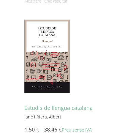
Mostrant l'únic resultat
Estudis de llengua catalana
Jané i Riera, Albert
1.50
€
-
38.46
€
Preu sense IVA