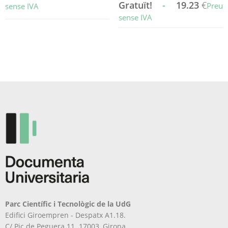
Gratuït!
-
19.23
€
Preu
sense IVA
sense IVA
Aquest
producte
Aquest
té
producte
diverses
té
variants.
diverses
Les
variants.
opcions
Les
es
opcions
poden
es
triar
poden
a
triar
la
a
pàgina
la
del
pàgina
producte
del
producte
Parc Científic i Tecnològic de la UdG
Edifici Giroempren - Despatx A1.18.
C/ Pic de Peguera 11. 17003, Girona