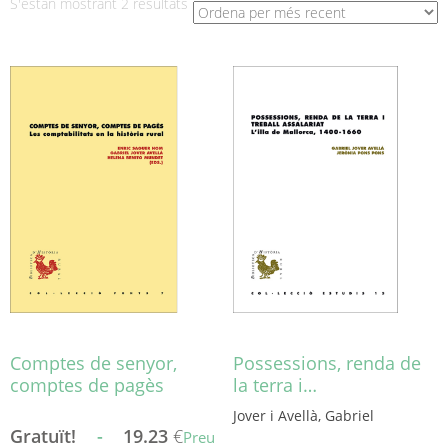
Ordenat
S'estan mostrant 2 resultats
per
més
recent
Comptes de senyor,
Possessions, renda de
comptes de pagès
la terra i…
Jover i Avellà, Gabriel
Gratuït!
-
19.23
€
Preu