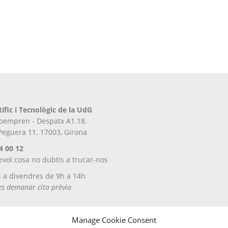
tífic i Tecnològic de la UdG
iroempren - Despatx A1.18.
 Peguera 11. 17003, Girona
4 00 12
evol cosa no dubtis a trucar-nos
s a divendres de 9h a 14h
tes demanar cita prèvia
Manage Cookie Consent