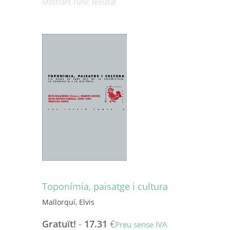
Mostrant l'únic resultat
Toponímia, paisatge i cultura
Mallorquí, Elvis
Gratuït!
-
17.31
€
Preu sense IVA