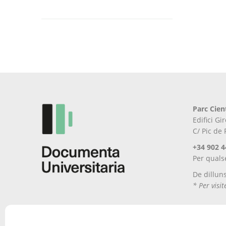
Aquest
producte
té
diverses
variants.
Les
opcions
es
poden
Parc Cien
triar
Edifici G
a
C/ Pic de
la
pàgina
+34 902 4
del
Per quals
producte
De dillun
* Per visi