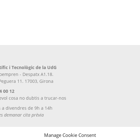
tífic i Tecnològic de la UdG
iroempren - Despatx A1.18.
 Peguera 11. 17003, Girona
4 00 12
evol cosa no dubtis a trucar-nos
s a divendres de 9h a 14h
tes demanar cita prèvia
Manage Cookie Consent