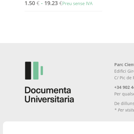
1.50
€
-
19.23
€
Preu sense IVA
Aquest
producte
té
diverses
variants.
Les
opcions
es
Parc Cien
poden
Edifici G
triar
C/ Pic de
a
la
+34 902 4
pàgina
Per quals
del
De dillun
producte
* Per visi