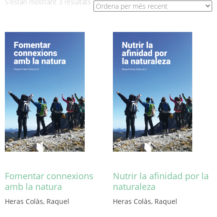
Ordenat
S'estan mostrant 3 resultats
per
més
recent
Fomentar connexions
Nutrir la afinidad por la
amb la natura
naturaleza
Heras Colàs, Raquel
Heras Colàs, Raquel