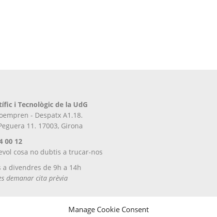
tífic i Tecnològic de la UdG
iroempren - Despatx A1.18.
 Peguera 11. 17003, Girona
4 00 12
evol cosa no dubtis a trucar-nos
s a divendres de 9h a 14h
tes demanar cita prèvia
Manage Cookie Consent