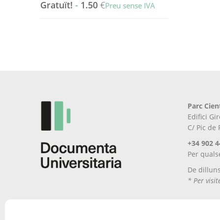
Gratuït!
-
1.50
€
Preu sense IVA
Aquest
producte
té
diverses
variants.
Les
opcions
es
Parc Cien
poden
Edifici G
triar
C/ Pic de
a
la
+34 902 4
pàgina
Per quals
del
De dillun
producte
* Per visi