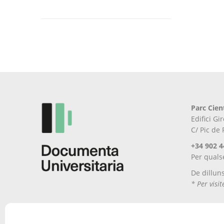
la
pàgina
del
producte
Parc Cien
Edifici G
C/ Pic de
+34 902 4
Per quals
De dillun
* Per visi