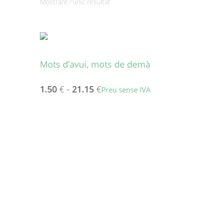
Mostrant l'únic resultat
Mots d’avui, mots de demà
1.50
€
-
21.15
€
Preu sense IVA
Aquest
producte
té
diverses
variants.
Les
opcions
es
poden
triar
a