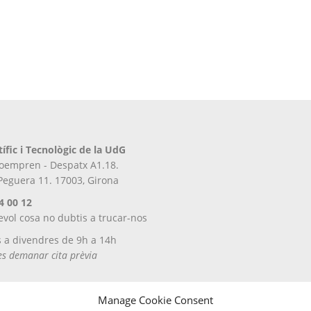
tífic i Tecnològic de la UdG
iroempren - Despatx A1.18.
 Peguera 11. 17003, Girona
4 00 12
evol cosa no dubtis a trucar-nos
s a divendres de 9h a 14h
tes demanar cita prèvia
Manage Cookie Consent